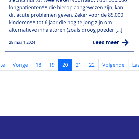
slechts nul tot twee weken voorraad. Voor 550.000
longpatiënten** die hierop aangewezen zijn, kan
dit acute problemen geven. Zeker voor de 85.000
kinderen** tot 6 jaar die nog te jong zijn om
alternatieve inhalatoren (zoals droog poeder […]
Lees meer
28 maart 2024
te
Vorige
18
19
20
21
22
Volgende
La