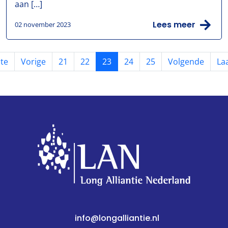
aan […]
Lees meer
02 november 2023
te
Vorige
21
22
23
24
25
Volgende
La
info@longalliantie.nl