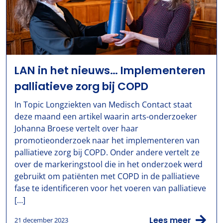
LAN in het nieuws… Implementeren
palliatieve zorg bij COPD
In Topic Longziekten van Medisch Contact staat
deze maand een artikel waarin arts-onderzoeker
Johanna Broese vertelt over haar
promotieonderzoek naar het implementeren van
palliatieve zorg bij COPD. Onder andere vertelt ze
over de markeringstool die in het onderzoek werd
gebruikt om patiënten met COPD in de palliatieve
fase te identificeren voor het voeren van palliatieve
[…]
Lees meer
21 december 2023