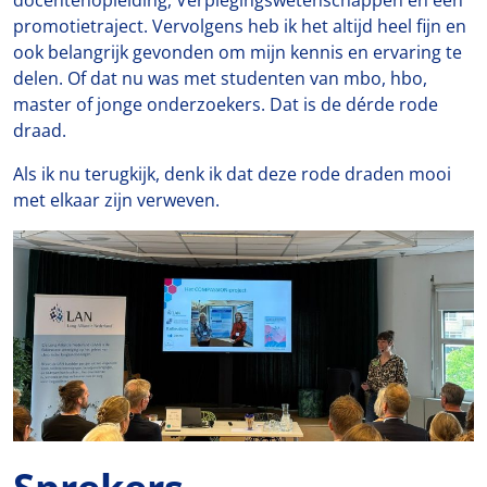
promotietraject. Vervolgens heb ik het altijd heel fijn en
ook belangrijk gevonden om mijn kennis en ervaring te
delen. Of dat nu was met studenten van mbo, hbo,
master of jonge onderzoekers. Dat is de dérde rode
draad.
Als ik nu terugkijk, denk ik dat deze rode draden mooi
met elkaar zijn verweven.