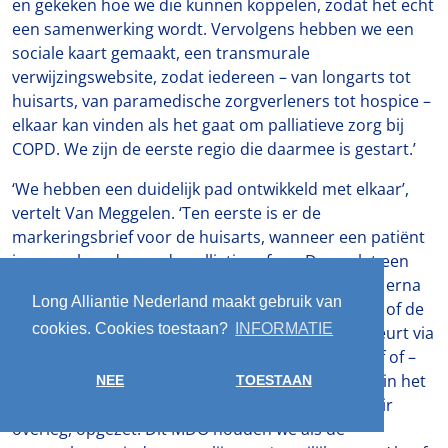
en gekeken hoe we die kunnen koppelen, zodat het echt
een samenwerking wordt. Vervolgens hebben we een
sociale kaart gemaakt, een transmurale
verwijzingswebsite, zodat iedereen – van longarts tot
huisarts, van paramedische zorgverleners tot hospice –
elkaar kan vinden als het gaat om palliatieve zorg bij
COPD. We zijn de eerste regio die daarmee is gestart.’
‘We hebben een duidelijk pad ontwikkeld met elkaar’,
vertelt Van Meggelen. ‘Ten eerste is er de
markeringsbrief voor de huisarts, wanneer een patiënt
is gemarkeerd voor de palliatieve fase. Dan volgt een
telefonisch overleg met de betrokken huisarts en erna
Long Alliantie Nederland maakt gebruik van
het PZP-gesprek door het ziekenhuis, de huisarts of de
cookies. Cookies toestaan?
INFORMATIE
thuiszorg. Overdracht van de PZP-afspraken gebeurt via
het Elektronisch Patiëntendossier (EPD), per brief of –
als het urgent is – telefonisch. Verder hebben we in het
NEE
TOESTAAN
ziekenhuis een transmuraal MDO, multidisciplinair
overleg, opgezet. Dit MDO houden we als de