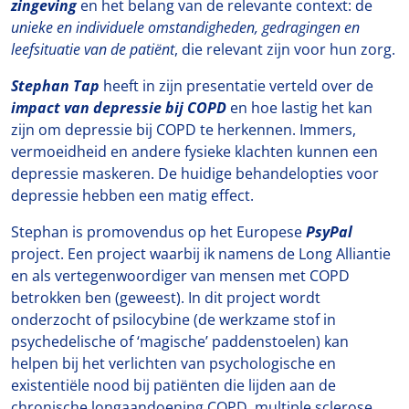
zingeving
en het belang van de relevante context: de
unieke en individuele omstandigheden, gedragingen en
leefsituatie van de patiënt
, die relevant zijn voor hun zorg.
Stephan Tap
heeft in zijn presentatie verteld over de
impact van depressie bij COPD
en hoe lastig het kan
zijn om depressie bij COPD te herkennen. Immers,
vermoeidheid en andere fysieke klachten kunnen een
depressie maskeren. De huidige behandelopties voor
depressie hebben een matig effect.
Stephan is promovendus op het Europese
PsyPal
project. Een project waarbij ik namens de Long Alliantie
en als vertegenwoordiger van mensen met COPD
betrokken ben (geweest). In dit project wordt
onderzocht of psilocybine (de werkzame stof in
psychedelische of ‘magische’ paddenstoelen) kan
helpen bij het verlichten van psychologische en
existentiële nood bij patiënten die lijden aan de
chronische longaandoening COPD, multiple sclerose