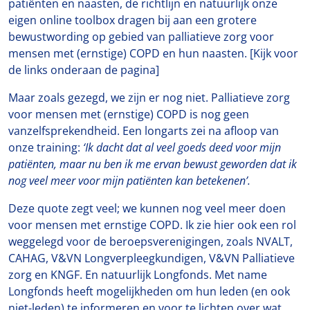
patiënten en naasten, de richtlijn en natuurlijk onze
eigen online toolbox dragen bij aan een grotere
bewustwording op gebied van palliatieve zorg voor
mensen met (ernstige) COPD en hun naasten. [Kijk voor
de links onderaan de pagina]
Maar zoals gezegd, we zijn er nog niet. Palliatieve zorg
voor mensen met (ernstige) COPD is nog geen
vanzelfsprekendheid. Een longarts zei na afloop van
onze training:
‘Ik dacht dat al veel goeds deed voor mijn
patiënten, maar nu ben ik me ervan bewust geworden dat ik
nog veel meer voor mijn patiënten kan betekenen’.
Deze quote zegt veel; we kunnen nog veel meer doen
voor mensen met ernstige COPD. Ik zie hier ook een rol
weggelegd voor de beroepsverenigingen, zoals NVALT,
CAHAG, V&VN Longverpleegkundigen, V&VN Palliatieve
zorg en KNGF. En natuurlijk Longfonds. Met name
Longfonds heeft mogelijkheden om hun leden (en ook
niet-leden) te informeren en voor te lichten over wat