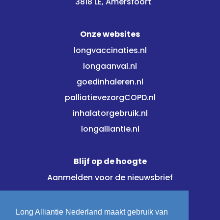
3818 LE, Amersfoort
Onze websites
longvaccinaties.nl
longaanval.nl
goedinhaleren.nl
palliatievezorgCOPD.nl
inhalatorgebruik.nl
longalliantie.nl
Blijf op de hoogte
Aanmelden voor de nieuwsbrief
Meld je direct aan!
Long Alliantie Nederland maakt gebruik van