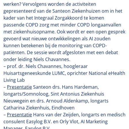
werken? Vervolgens worden de activiteiten
gepresenteerd van de Santeon Ziekenhuizen om in het
kader van het Integraal Zorgakkoord te komen
passende COPD zorg met minder COPD longaanvallen
met ziekenhuisopname. Ook wordt er een open gesprek
gevoerd wat nieuwe ontwikkelingen als AI zouden
kunnen betekenen bij de monitoring van COPD-
patiënten. De sessie wordt afgesloten met een debat
onder leiding Niels Chavannes.
– prof. dr. Niels Chavannes, hoogleraar
Huisartsgeneeskunde LUMC, oprichter National eHealth
Living Lab
–
Presentatie
Santeon drs. Hans Hardeman,
longarts/Somnoloog, Sint Antonius Ziekenhuis
Nieuwegein en drs. Arnoud Aldenkamp, longarts
Catharina Ziekenhuis, Eindhoven
–
Presentatie
Hans van der Zeijden, longarts en medisch
consulent Easylog B.V. en Orly Vlot, AI Marketing
Manager, Easylog B.V.