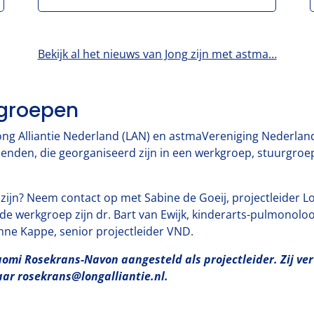
Bekijk al het nieuws van Jong zijn met astma…
groepen
 Long Alliantie Nederland (LAN) en astmaVereniging Nederla
nden, die georganiseerd zijn in een werkgroep, stuurgroe
 zijn? Neem contact op met Sabine de Goeij, projectleider L
 de werkgroep zijn dr. Bart van Ewijk, kinderarts-pulmonoloog
nne Kappe, senior projectleider VND.
aomi Rosekrans-Navon aangesteld als projectleider. Zij ve
aar rosekrans@longalliantie.nl.