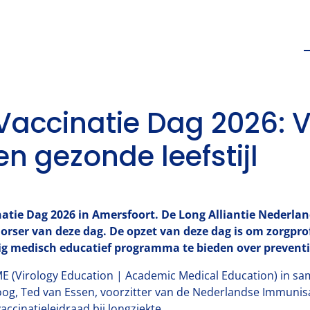
accinatie Dag 2026: V
n gezonde leefstijl
natie Dag 2026 in Amersfoort. De Long Alliantie Nederlan
orser van deze dag.
De opzet van deze dag is om zorgprof
 medisch educatief programma te bieden over preventie
E (Virology Education | Academic Medical Education) in s
loog, Ted van Essen, voorzitter van de Nederlandse Immunisati
vaccinatieleidraad bij longziekte
.