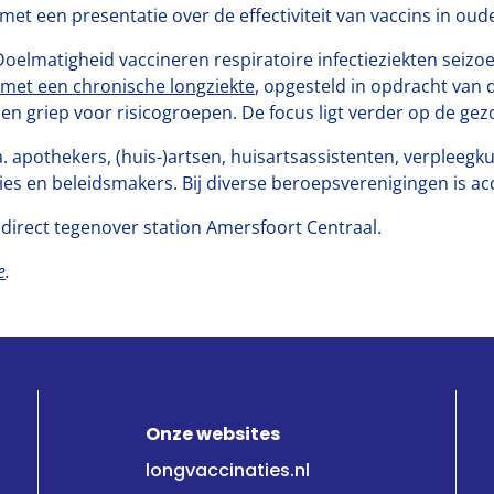
met een presentatie over de effectiviteit van vaccins in oud
Doelmatigheid vaccineren respiratoire infectieziekten seizoe
 met een chronische longziekte
, opgesteld in opdracht van d
19 en griep voor risicogroepen. De focus ligt verder op de 
. apothekers, (huis-)artsen, huisartsassistenten, verpleegk
es en beleidsmakers. Bij diverse beroepsverenigingen is ac
direct tegenover station Amersfoort Centraal.
e
.
Onze websites
longvaccinaties.nl