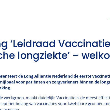
ng ‘Leidraad Vaccinat
che longziekte’ – welk
resenteert de Long Alliantie Nederland de eerste vaccin
 mijlpaal voor patiënten en zorgverleners binnen de lon
aking.
de werkgroep, maakt duidelijk: ‘Vaccinatie is de meest effect
reept het belang van vaccinaties voor kwetsbare groepen m
m te geven.