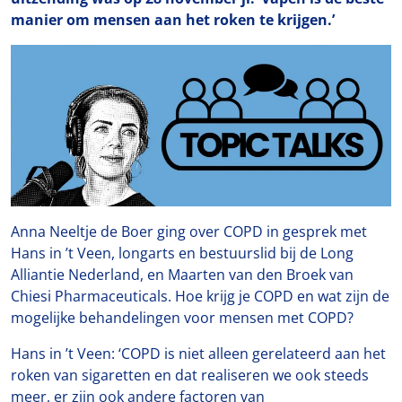
manier om mensen aan het roken te krijgen.’
Anna Neeltje de Boer ging over COPD in gesprek met
Hans in ’t Veen, longarts en bestuurslid bij de Long
Alliantie Nederland, en Maarten van den Broek van
Chiesi Pharmaceuticals. Hoe krijg je COPD en wat zijn de
mogelijke behandelingen voor mensen met COPD?
Hans in ’t Veen: ‘COPD is niet alleen gerelateerd aan het
roken van sigaretten en dat realiseren we ook steeds
meer, er zijn ook andere factoren van