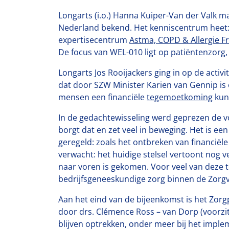
Longarts (i.o.) Hanna Kuiper-Van der Valk m
Nederland bekend. Het kenniscentrum heet: 
expertisecentrum
Astma, COPD & Allergie Fr
De focus van WEL-010 ligt op patiëntenzorg,
Longarts Jos Rooijackers ging in op de activi
dat door SZW Minister Karien van Gennip is 
mensen een financiële
tegemoetkoming
kunn
In de gedachtewisseling werd geprezen de v
borgt dat en zet veel in beweging. Het is ee
geregeld: zoals het ontbreken van financi
verwacht: het huidige stelsel vertoont nog 
naar voren is gekomen. Voor veel van deze 
bedrijfsgeneeskundige zorg binnen de Zorg
Aan het eind van de bijeenkomst is het Zorg
door drs. Clémence Ross – van Dorp (voorzi
blijven optrekken, onder meer bij het impl