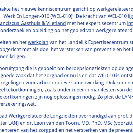
aakte het nieuwe kenniscentrum gericht op werkgerelateerd
‘Werk En Longen-010 (WEL-010)’. De kracht van WEL-010 lig
anciscus Gasthuis & Vlietland
met het expertisecentrum
In
 onderzoek en opleiding op het gebied van werkgerelateerd
teiten en het
werkplan
van het Landelijk Expertisecentrum s
opgericht met als doel het versterken van preventie en he
en krijgen.
ooruitgang die is geboekt om beroepslongziekten op de age
n goede zaak dat het zorgpad er nu is en dat WEL010 is ontsta
ële regelingen voor arbo-curatieve samenwerking. Ook kunn
veel tekortkomingen, zoals onder meer in manifesten van de
tekortkomingen zijn nog oplossingen nodig. Zo pleit de LA
verzekeringswet.
pad Werkgerelateerde Longziekten overhandigd aan prof. dr.
tter LAN) en dr. Leon van den Toorn, MD. PhD, MSc (voorzi
ementeren van het zorgpad en het versterken van de prevent