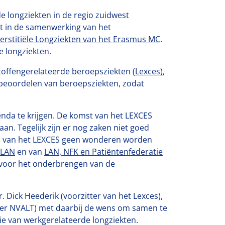
e longziekten in de regio zuidwest
t in de samenwerking van het
terstitiële Longziekten van het Erasmus MC
.
e longziekten.
toffengerelateerde beroepsziekten (
Lexces)
,
t beoordelen van beroepsziekten, zodat
nda te krijgen. De komst van het LEXCES
an. Tegelijk zijn er nog zaken niet goed
en van het LEXCES geen wonderen worden
LAN
en van
LAN, NFK en Patiëntenfederatie
N voor het onderbrengen van de
 Dick Heederik (voorzitter van het Lexces),
tter NVALT) met daarbij de wens om samen te
ie van werkgerelateerde longziekten.