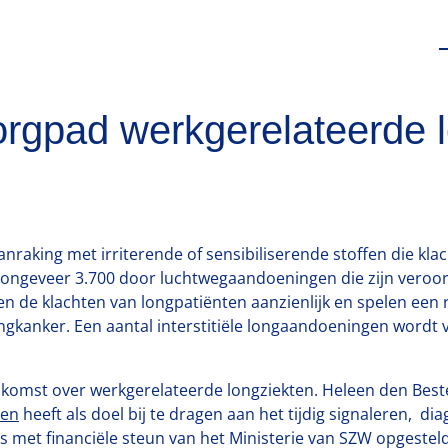
orgpad werkgerelateerde 
aking met irriterende of sensibiliserende stoffen die klach
ngeveer 3.700 door luchtwegaandoeningen die zijn veroorza
 de klachten van longpatiënten aanzienlijk en spelen een r
gkanker. Een aantal interstitiële longaandoeningen wordt v
komst over werkgerelateerde longziekten. Heleen den Beste
ten
heeft als doel bij te dragen aan het tijdig signaleren, d
s met financiële steun van het Ministerie van SZW opgestel