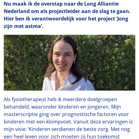
Nu maak ik de overstap naar de Long Alliantie
Nederland om als projectleider aan de slag te gaan.
Hier ben ik verantwoordelijk voor het project ‘Jong
zijn met astma’.
Als fysiotherapeut heb ik meerdere doelgroepen
behandeld, waaronder kinderen en jongeren. Mijn
masterscriptie ging over prognostische factoren voor
kinderen met een klompvoet. Vanuit deze ervaringen is
mijn visie: ‘Kinderen verdienen de beste zorg. Met nog
een heel leven voor zich moeten zij hun toekomst