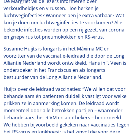
De Margriet wil de lezers informeren over
verkoudheidjes en virussen. Hoe herken je
luchtweginfecties? Wanneer ben je extra vatbaar? Wat
kun je doen om luchtweginfecties te voorkomen? Alle
bekende infecties worden op een rij gezet, van corona-
en griepvirus tot pneumokokken en RS-virus.
Susanne Huijts is longarts in het Máxima MC en
voorzitter van de vaccinatie-leidraad die door de Long
Alliantie Nederland wordt ontwikkeld. Hans in ’t Veen is
onderzoeker in het Franciscus en als longarts
bestuurder van de Long Alliantie Nederland.
Huijts over de leidraad vaccinaties: “We willen dat voor
behandelaars én patiënten duidelijk vastligt voor welke
prikken ze in aanmerking komen. De leidraad wordt
momenteel door alle betrokken partijen – waaronder
behandelaars, het RIVM en apothekers – beoordeeld.
We hebben bijvoorbeeld gekeken naar vaccinaties tegen
het RS-virus en kinkhoest: is het zinvol die voor deze