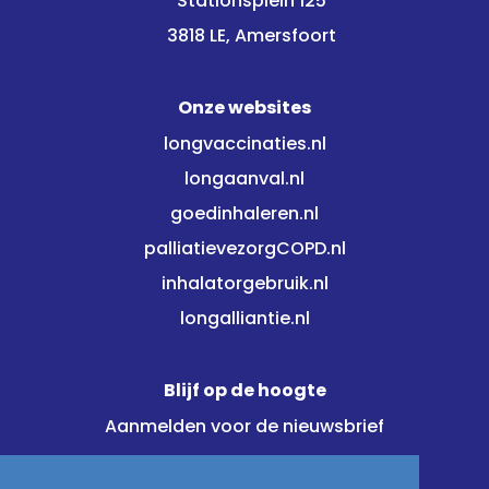
Stationsplein 125
3818 LE, Amersfoort
Onze websites
longvaccinaties.nl
longaanval.nl
goedinhaleren.nl
palliatievezorgCOPD.nl
inhalatorgebruik.nl
longalliantie.nl
Blijf op de hoogte
Aanmelden voor de nieuwsbrief
Meld je direct aan!