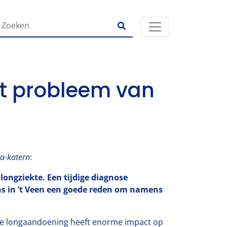
et probleem van
ia-katern
:
ongziekte. Een tijdige diagnose
ns in ’t Veen een goede reden om namens
 De longaandoening heeft enorme impact op