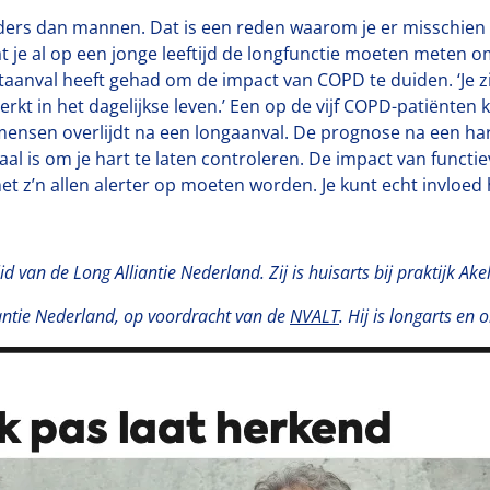
ers dan mannen. Dat is een reden waarom je er misschien nie
 je al op een jonge leeftijd de longfunctie moeten meten o
rtaanval heeft gehad om de impact van COPD te duiden. ‘Je z
t in het dagelijkse leven.’ Een op de vijf COPD-patiënten kri
ensen overlijdt na een longaanval. De prognose na een harta
al is om je hart te laten controleren. De impact van functi
 met z’n allen alerter op moeten worden. Je kunt echt invloe
d van de Long Alliantie Nederland. Zij is huisarts bij praktijk Ak
liantie Nederland, op voordracht van de
NVALT
. Hij is longarts en