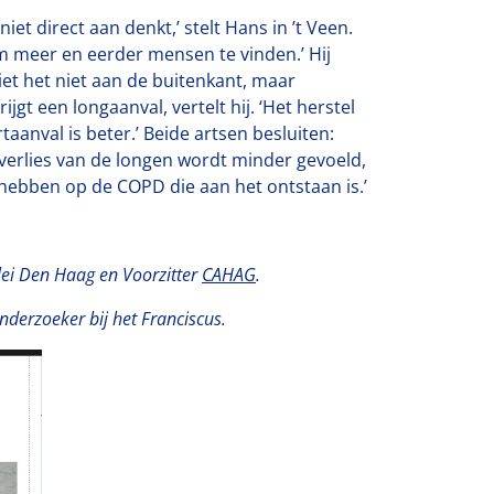
t direct aan denkt,’ stelt Hans in ’t Veen.
m meer en eerder mensen te vinden.’ Hij
iet het niet aan de buitenkant, maar
jgt een longaanval, vertelt hij. ‘Het herstel
anval is beter.’ Beide artsen besluiten:
everlies van de longen wordt minder gevoeld,
d hebben op de COPD die aan het ontstaan is.’
elei Den Haag en Voorzitter
CAHAG
.
 onderzoeker bij het Franciscus.