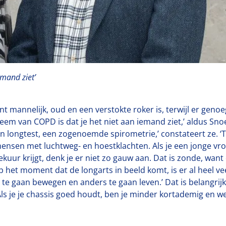
emand ziet’
t mannelijk, oud en een verstokte roker is, terwijl er geno
em van COPD is dat je het niet aan iemand ziet,’ aldus Sno
n longtest, een zogenoemde spirometrie,’ constateert ze. ‘T
ensen met luchtweg- en hoestklachten. Als je een jonge vrou
eekuur krijgt, denk je er niet zo gauw aan. Dat is zonde, want
 Op het moment dat de longarts in beeld komt, is er al heel
e gaan bewegen en anders te gaan leven.’ Dat is belangrijk,
 Als je je chassis goed houdt, ben je minder kortademig en w