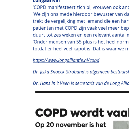
Longaanval
‘COPD manifesteert zich bij vrouwen ook and
‘We zijn ons mede hierdoor bewuster van dat
trekt de vergelijking met iemand die een ha
patiënten met COPD zijn vaak veel meer beperk
duurt tot zes weken en een relevant aantal m
‘Onder mensen van 55-plus is het heel norma
totdat er heel veel kapot is. Dat is waar we
https://www.longalliantie.nl/copd
Dr. Jiska Snoeck-Stroband is algemeen bestuursli
Dr. Hans in ’t Veen is secretaris van de Long Al