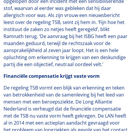
opgelopen door een incident met een sensibiliserende
stof, waarvan al eerder was gebleken dat hij daar
allergisch voor was. Als zijn vrouw een nieuwsbericht
leest over de regeling TSB, seint zij hem in. ‘Fijn hoe het
instituut de zaken zo netjes heeft geregeld’, blikt
Ramnath terug. ‘De aanvraag bij het ISBG heeft een paar
maanden geduurd, terwijl de rechtszaak voor de
aansprakelijkheid al zeven jaar loopt. Het is een hele
opluchting om erkenning te krijgen van een deskundige
partij die een objectief, neutraal oordeel velt.’
Financiële compensatie krijgt vaste vorm
De regeling TSB vormt een blijk van erkenning en teken
van betrokkenheid van de samenleving bij het leed van
mensen met een beroepsziekte. De Long Alliantie
Nederland is verheugd dat de financiële compensatie
met de TSB nu vaste vorm heeft gekregen. De LAN heeft
al in 2014 met een actieplan aandacht gevraagd voor
het probleem van longziekten als gevolg van het contact