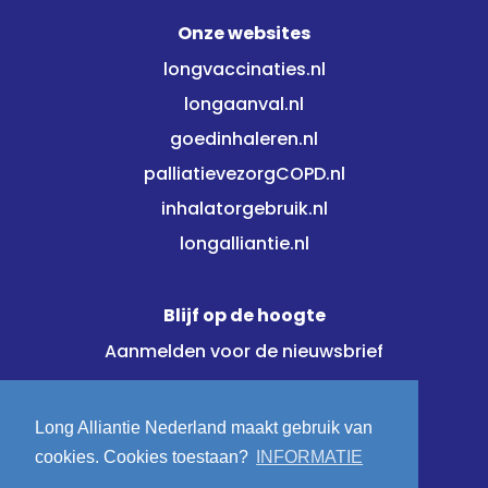
Onze websites
longvaccinaties.nl
longaanval.nl
goedinhaleren.nl
palliatievezorgCOPD.nl
inhalatorgebruik.nl
longalliantie.nl
Blijf op de hoogte
Aanmelden voor de nieuwsbrief
Meld je direct aan!
Long Alliantie Nederland maakt gebruik van
cookies. Cookies toestaan?
INFORMATIE
Volg ons op: