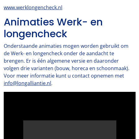
www.werklongencheck.nl
Animaties Werk- en
longencheck
Onderstaande animaties mogen worden gebruikt om
de Werk- en longencheck onder de aandacht te
brengen. Er is één algemene versie en daaronder
volgen drie varianten (bouw, horeca en schoonmaak).
Voor meer informatie kunt u contact opnemen met
info@longalliantie.nl
.