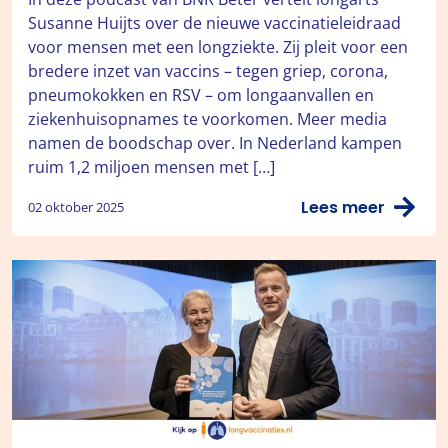
Susanne Huijts over de nieuwe vaccinatieleidraad
voor mensen met een longziekte. Zij pleit voor een
bredere inzet van vaccins – tegen griep, corona,
pneumokokken en RSV – om longaanvallen en
ziekenhuisopnames te voorkomen. Meer media
namen de boodschap over. In Nederland kampen
ruim 1,2 miljoen mensen met […]
Lees meer
02 oktober 2025