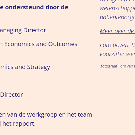
re ondersteund door de
wetenschappe
patiëntenorga
Managing Director
Meer over de
lth Economics and Outcomes
Foto boven: D
voorzitter we
omics and Strategy
(fotograaf Tom van 
 Director
den van de werkgroep en het team
 het rapport.