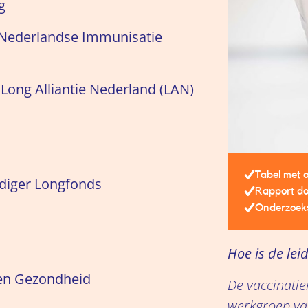
g
e Nederlandse Immunisatie
Long Alliantie Nederland (LAN)
Tabel met 
rdiger Longfonds
Rapport d
Onderzoek
Hoe is de le
 en Gezondheid
De vaccinatie
werkgroep van