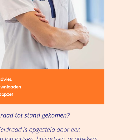
advies
ownloaden
sopzet
idraad tot stand gekomen?
leidraad is opgesteld door een
 longartsen, huisartsen, apothekers,